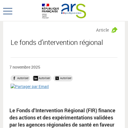
Aller
Aller
au
au
Ouvrir
menu
contenu
le
principal,
menu
Article
principal
Le fonds d’intervention régional
7 novembre 2025
Autoriser
Autoriser
Autoriser
Le Fonds d’Intervention Régional (FIR) finance
des actions et des expérimentations validées
par les agences régionales de santé en faveur