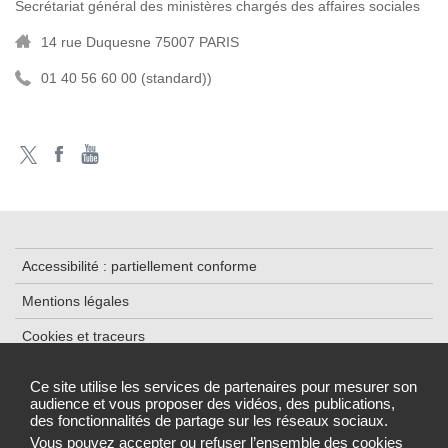
Secrétariat général des ministères chargés des affaires sociales
14 rue Duquesne 75007 PARIS
01 40 56 60 00 (standard))
Accessibilité : partiellement conforme
Mentions légales
Cookies et traceurs
Plan du site
Ce site utilise les services de partenaires pour mesurer son
audience et vous proposer des vidéos, des publications,
Données personnelles
des fonctionnalités de partage sur les réseaux sociaux.
Gestion des cookies
Vous pouvez accepter ou refuser l’ensemble des cookies